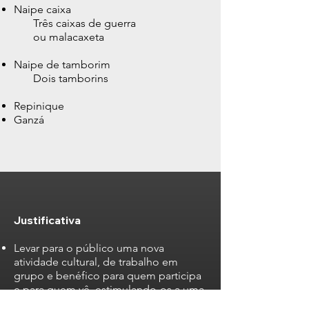
Naipe caixa
Três caixas de guerra
ou malacaxeta
​Naipe de tamborim
Dois tamborins
​Repinique
Ganzá
Justificativa
Levar para o público uma nova
atividade cultural, de trabalho em
grupo e benéfico
para quem participa
e para quem vê, estimulando-os a uma
prática saudável e alegre.